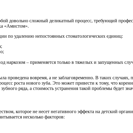
собой довольно сложный деликатный процесс, требующий профес
ка «Амистом».
ации по удалению непостоянных стоматологических единиц:
;
о;
под наркозом – применяется только в тяжелых и запущенных случ
а проведена вовремя, а не заблаговременно. В таких случаях, п
оцесс роста нового зуба. Это может привести к тому, что коренн
 зубного ряда, а стоимость устранения такой проблемы будет зна
твом, которое не несет негативного эффекта на детский органи
читывается несколько факторов: