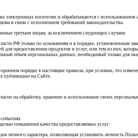
а электронных носителях и обрабатываются с использованием а
има в связи с исполнением требований законодательства.
анные третьим лицам, за исключением следующих случаев:
ласти РФ только по основаниям и в порядке, установленным за
й для предоставления продуктов и услуг, или тем из них, кото
ьный объем персональных данных, необходимый только для ока
тороннем порядке в настоящие правила, при условии, что измен
х публикации на Сайте.
гласие на обработку, хранение и использование своих персона
 событиях
 целью повышения качества предоставляемых услуг.
я личного характера, позволяющая установить личность Пользо