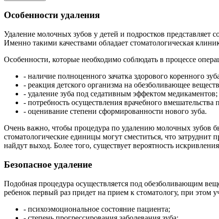
Особенности удаления
Удаление молочных зубов у детей и подростков представляет 
Именно такими качествами обладает стоматологическая клини
Особенности, которые необходимо соблюдать в процессе опер
- наличие полноценного зачатка здорового коренного зуба
- реакция детского организма на обезболивающее веществ
- удаление зуба под седативным эффектом медикаментов;
- потребность осуществления врачебного вмешательства 
- оценивание степени сформированности нового зуба.
Очень важно, чтобы процедура по удалению молочных зубов был
стоматологические единицы могут сместиться, что затруднит пр
найдут выход. Более того, существует вероятность искривления
Безопасное удаление
Подобная процедура осуществляется под обезболивающим вещес
ребенок первый раз придет на прием к стоматологу, при этом у
- психоэмоциональное состояние пациента;
- степень прогрессирования заболевания зуба;