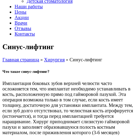
Детская стоматология
Наши работы
Цены
Акции
Врачи
Отзывы
Контакты
Синус-лифтинг
Главная страница
»
Хирургия
»
Синус-лифтинг
Что такое синус-лифтинг?
Имплантация боковых зубов верхней челюсти часто
осложняется тем, что имплантат необходимо устанавливать в
кость, расположенную прямо под гайморовой пазухой. Эта
операция возможна только в том случае, если кость имеет
толщину, достаточную для установки имплантата. Между тем,
если зуб долго отсутствовал, то челюстная кость атрофируется
(истончается), и тогда перед имплантацией требуется
наращивание. Хирург приподнимает слизистую гайморовой
пазухи и заполняет образовавшуюся полость костным
материалом, после приживления которого (3-6 месяцев)